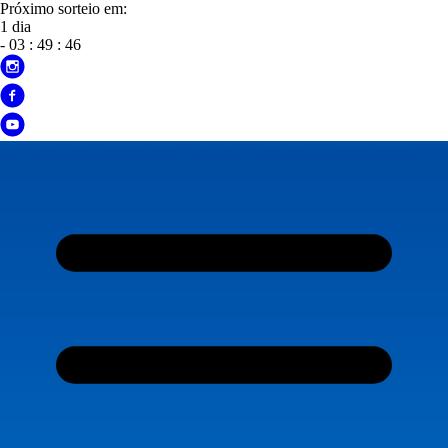
Próximo sorteio em:
1 dia
-
03
:
49
:
45