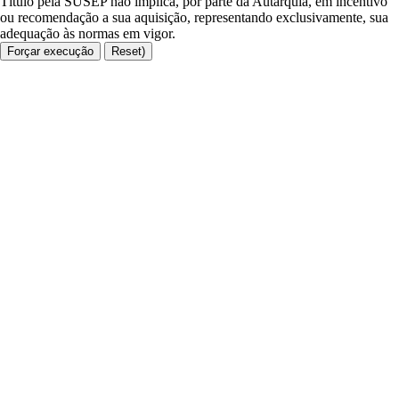
Título pela SUSEP não implica, por parte da Autarquia, em incentivo
ou recomendação a sua aquisição, representando exclusivamente, sua
adequação às normas em vigor.
Forçar execução
Reset)