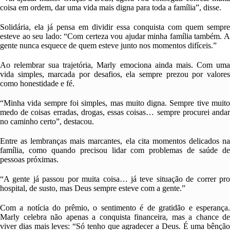
coisa em ordem, dar uma vida mais digna p
a
ra tod
a a família
”, disse.
Solidária, ela já pensa em dividir essa conquista com quem sempre
esteve ao seu lado
:
“Com certeza vou ajudar minha família também. 
gente nunca esquece de quem esteve junto nos momentos difíceis.”
Ao relembrar sua trajetória, Marly emociona ainda mais. Com uma
vida simples, marcada por desafios, ela sempre prezou por valores
como honestidade e fé.
“Minha vida sempre foi simples, mas muito digna. Sempre tive muito
medo de
coisas erradas, drogas, essas coisas… sempre procurei anda
no caminho certo”, destacou.
Entre as lembranças mais marcantes, ela cita momentos delicados na
família, como quando precisou lidar com problemas de saúde de
pessoas próximas.
“A gente já passou por muita coisa… já teve situação de correr pro
hospital, de susto
, m
as Deus sempre esteve com a gente.”
C
om a notícia do prêmio, o sentimento é de gratidão e esperança.
Marly celebra não apenas a conquista financeira, mas a chance de
viver dias mais leves
: “
Só tenho que agradecer a Deus. É uma bênção