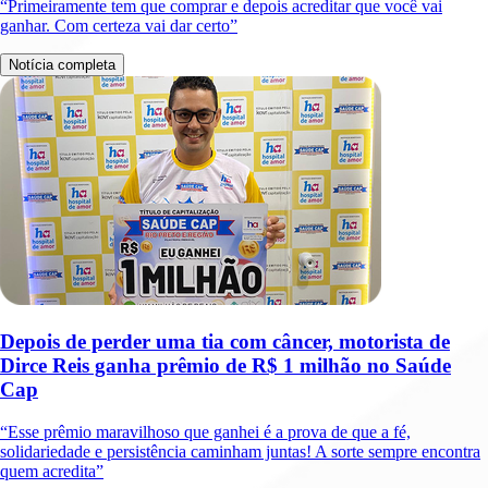
“Primeiramente tem que comprar e depois acreditar que você vai
ganhar. Com certeza vai dar certo”
Notícia completa
Depois de perder uma tia com câncer, motorista de
Dirce Reis ganha prêmio de R$ 1 milhão no Saúde
Cap
“Esse prêmio maravilhoso que ganhei é a prova de que a fé,
solidariedade e persistência caminham juntas! A sorte sempre encontra
quem acredita”