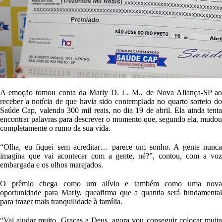
A emoção tomou conta d
a
Marly
D.
L.
M., de Nova Aliança
-
SP
a
receber a notícia de que havia sido contemplada no quarto sorteio do
Saúde Cap
, valendo
300 mil reais
,
no dia 19 de abril
.
E
la ainda tent
encontrar palavras para descrever o momento que, segundo ela, mudou
completamente o rumo da sua vida.
“Olha, eu fiquei sem acreditar… parece um sonho. A gente nunca
imagina que vai acontecer com a gente, né?”, contou, com a voz
embargada e os olhos marejados.
O prêmio
chega como um alívio e também como uma nova
oportunidade
para
Marly
, que
afirma que a quantia será fundamental
para trazer mais tranquilidade à família.
“Vai ajudar muito. Graças a Deus, agora
vou
consegu
ir
colocar muit