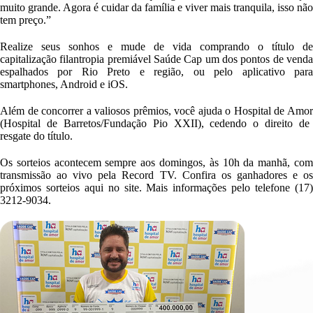
muito grande.
Agora é cuidar da família e viver mais tranquila
, i
sso não
tem preço.”
Realize seus sonhos e mude de vida comprando o título de
capitalização filantropia premiável Saúde Cap
um dos pontos de vend
espalhados p
or Rio Preto
e região
,
ou pelo aplicativo par
s
martphones
,
A
ndroid
e
i
OS
.
Além de concorrer a valiosos prêmios, você
ajuda o
H
ospital
de Amo
(Hospital de Barretos
/Fundação Pio XXII
)
,
cedendo o direito de
resgate
do título
.
Os sorteios acontecem sempre aos domingos, às 10h da manhã, com
transmissão ao vivo pela
Record
TV
.
Confira os ganhadores e o
próximos sorteios aqui no site
.
Mais informações pelo telefone
(17
3212-9034
.