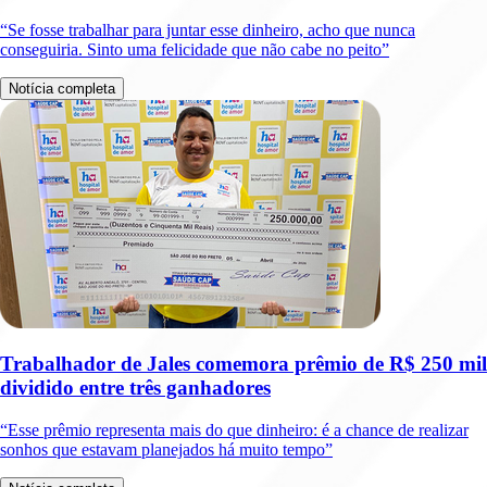
“Se fosse trabalhar para juntar esse dinheiro, acho que nunca
conseguiria. Sinto uma felicidade que não cabe no peito”
Notícia completa
Trabalhador de Jales comemora prêmio de R$ 250 mil
dividido entre três ganhadores
“Esse prêmio representa mais do que dinheiro: é a chance de realizar
sonhos que estavam planejados há muito tempo”