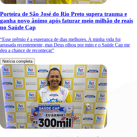
Porteira de São José do Rio Preto supera trauma e
ganha novo ânimo após faturar meio milhão de reais
no Saúde Cap
“Esse prêmio é a esperança de dias melhores. A minha vida foi
arrasada recentemente, mas Deus olhou por mim e o Saúde Cap me
deu a chance de recomeçar”
Notícia completa