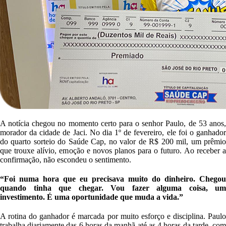
A notícia chegou no momento certo para o senhor Paulo, de 53 anos,
morador da cidade de Jaci.
No dia 1º de fevereiro, e
le foi o ganhado
do quarto sorteio
do Saúde Cap,
no valor de R$ 200 mil, um prêmi
que trouxe alívio, emoção e novos planos para o futuro.
Ao receber 
confirmação, não escondeu o sentimento.
“Foi numa hora que eu precisava muito do dinheiro. Chegou
quando tinha que chegar
.
Vou fazer alguma coisa
,
um
investimento. É uma oportunidade que muda a vida.”
A rotina do ganhador é marcada por muito esforço e disciplina. Paulo
trabalha diariamente das 6 horas da manhã até as 4 horas da tarde, com