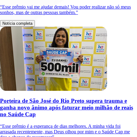
“Esse prêmio vai me ajudar demais! Vou poder realizar não só meus
sonhos, mas de outras pessoas também.”
Notícia completa
Porteira de São José do Rio Preto supera trauma e
ganha novo ânimo após faturar meio milhão de reais
no Saúde Cap
“Esse prêmio é a esperança de dias melhores. A minha vida foi
arrasada recentemente, mas Deus olhou por mim e o Saúde Cap me