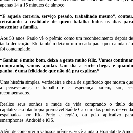
apenas 14 a 15 minutos de almoço.
“É aquela correria, serviço pesado, trabalh
ad
o mesmo”, contou
retratando a realidade de quem batalha todos os dias para
sustentar a família.
Aos 53 anos, Paulo vê o prêmio como um reconhecimento depois de
tanta dedicação. Ele também deixou um recado para quem ainda não
foi contemplado
.
“
Ganhar é muito bom, deixa a gente muito feliz
.
Vamos continuar
comprando, vamos ajudar. Um dia a
sorte
chega
, e q
uand
ganha, é uma felicidade que não dá
pra
explicar.”
Uma história simples, verdadeira e cheia de significado
que mostra qu
a perseverança, o trabalho e a esperança podem, sim, ser
recompensados.
Realize seus sonhos e mude de vida comprando o título de
capitalização filantropia premiável Saúde Cap
um dos pontos de vend
espalhados p
or Rio Preto
e região
,
ou pelo aplicativo par
s
martphones
,
A
ndroid
e
i
OS
.
Além de concorrer a valiosos prêmios, você
ajuda o
H
ospital
de Amo